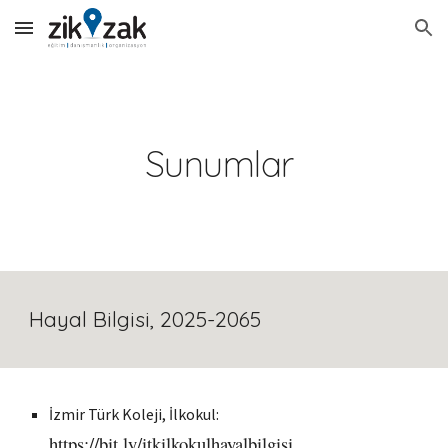
Skip to main content
Skip to navigation
Sunumlar
Hayal Bilgisi, 202
5
-20
6
5
İzmir Türk Koleji, İlkokul:
https://bit.ly/itkilkokulhayalbilgisi