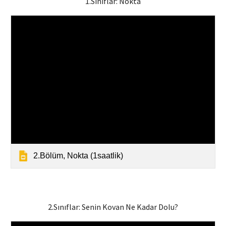
1.Sınıflar: Nokta
2.Bölüm, Nokta (1saatlik)
2.Sınıflar:
Senin Kovan Ne Kadar Dolu?