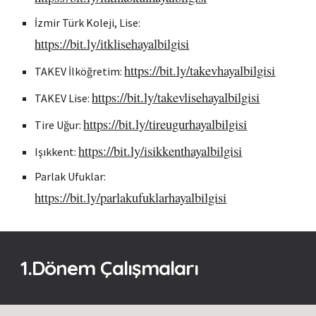
İzmir Türk Koleji, Lise:
https://bit.ly/itklisehayalbilgisi
https://bit.ly/takevhayalbilgisi
TAKEV
İlköğretim
:
https://bit.ly/takevlisehayalbilgisi
TAKEV Lise:
https://bit.ly/tireugurhayalbilgisi
Tire Uğur:
https://bit.ly/isikkenthayalbilgisi
Işıkkent:
Parlak Ufuklar:
https://bit.ly/parlakufuklarhayalbilgisi
1.Dönem Çalışmaları