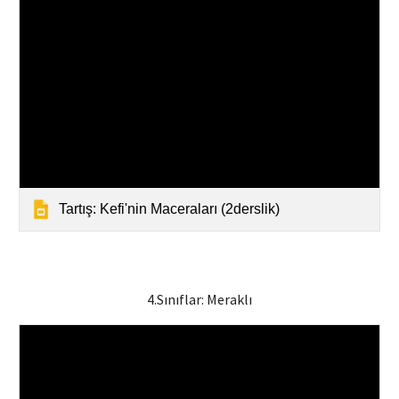
Tartış: Kefi'nin Maceraları (2derslik)
4.Sınıflar:
Meraklı