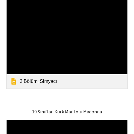
2.Bölüm, Simyacı
10.Sınıflar: Kürk Mantolu M
adonna