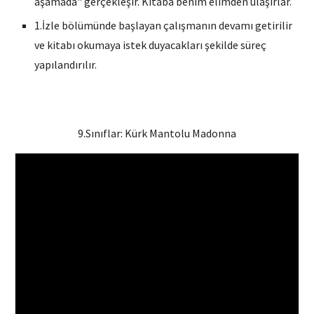
aşamada" gerçekleşir. Kitaba benim elimden ulaşırlar.
1.İzle bölümünde başlayan çalışmanın devamı getirilir
ve kitabı okumaya istek duyacakları şekilde süreç
yapılandırılır.
9
.Sınıflar:
Kürk Mantolu Madonna