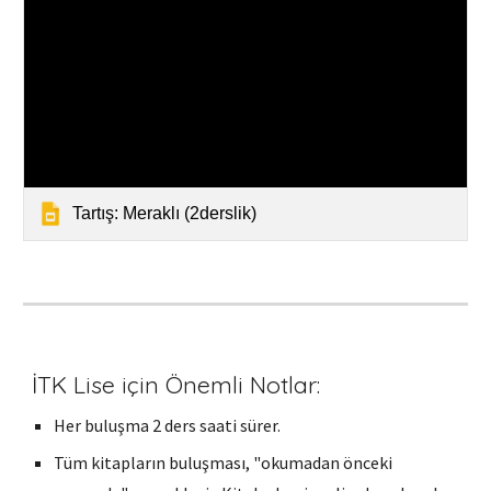
Tartış: Meraklı (2derslik)
İTK Lise için Önemli Notlar:
Her buluşma 2 ders saati sürer.
Tüm
kita
plar
ın buluşması, "okumadan önceki